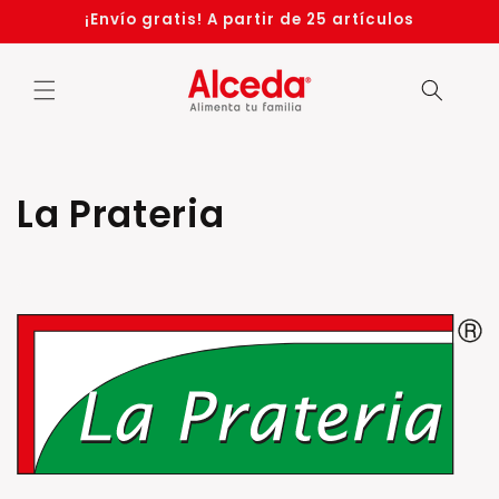
Ir
¡Envío gratis! A partir de 25 artículos
directamente
al contenido
C
La Prateria
o
l
e
c
c
i