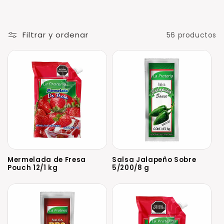
ó
n
Filtrar y ordenar
56 productos
:
Mermelada de Fresa
Salsa Jalapeño Sobre
Pouch 12/1 kg
5/200/8 g