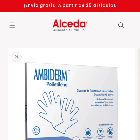
Ir
¡Envío gratis! A partir de 25 artículos
directamente
al contenido
Ir
directamente
a la
información
del producto