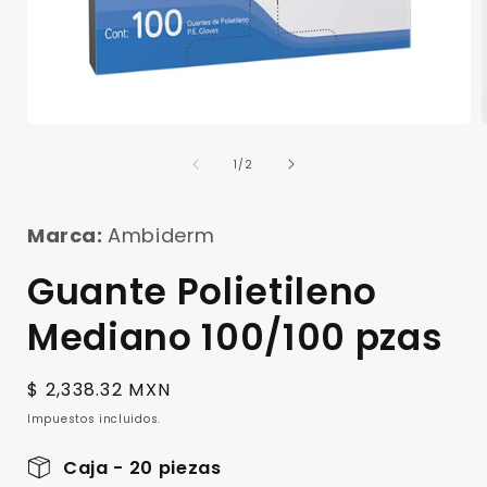
Abrir
A
elemento
de
multimedia
1
/
2
1
en
una
ventana
Marca:
Ambiderm
modal
Guante Polietileno
Mediano 100/100 pzas
Precio
$ 2,338.32 MXN
habitual
Impuestos incluidos.
Caja - 20 piezas