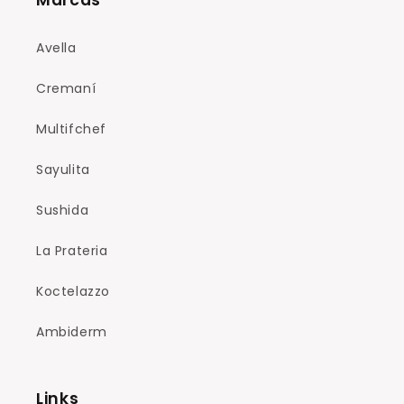
Marcas
Avella
Cremaní
Multifchef
Sayulita
Sushida
La Prateria
Koctelazzo
Ambiderm
Links